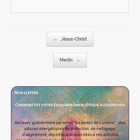
Post navigation
←
Jésus-Christ
Merlin
→
Newsletter
Comment est votre équilibre énergétique aujourd'hui
?
Recevez gratuitement par email "les perles de Lumière" : des
astuces énergétiques de protection, de nettoyage,
d'alignement, des infos pratiques liées à nos activités