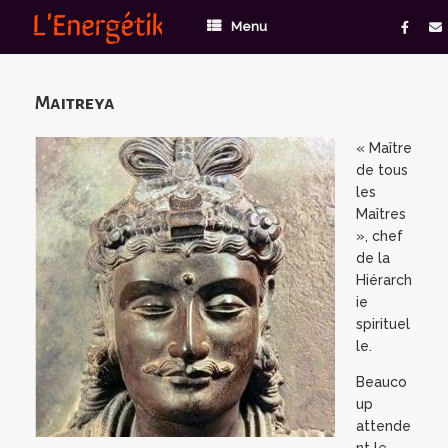
Menu
Maitreya
« Maître
de tous
les
Maîtres
», chef
de la
Hiérarch
ie
spirituel
le.
Beauco
up
attende
nt le