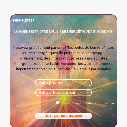
Newsletter
Comment est votre équilibre énergétique aujourd'hui
?
Recevez gratuitement par email "les perles de Lumière" : des
astuces énergétiques de protection, de nettoyage,
d'alignement, des infos pratiques liées à nos activités
énergétiques et à l'actualité vibratoire, les web-conférences
importantes et bien plus. J'envoie 1 à 2 emails par semaine
J'accepte les conditions d'utilisation