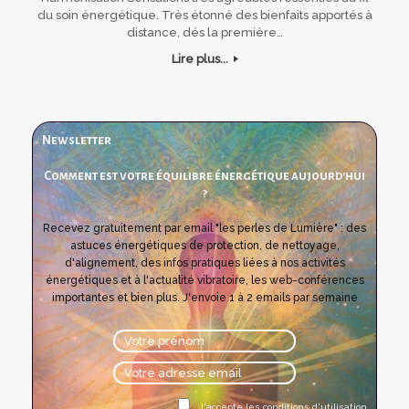
du soin énergétique. Très étonné des bienfaits apportés à
distance, dés la première…
Lire plus...
Newsletter
Comment est votre équilibre énergétique aujourd'hui
?
Recevez gratuitement par email "les perles de Lumière" : des
astuces énergétiques de protection, de nettoyage,
d'alignement, des infos pratiques liées à nos activités
énergétiques et à l'actualité vibratoire, les web-conférences
importantes et bien plus. J'envoie 1 à 2 emails par semaine
J'accepte les conditions d'utilisation